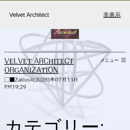
コ
ン
Velvet Architect
非表示
テ
ン
ツ
へ
メニュー
VELVET ARCHITECT
ス
ORGANIZATION
キ
□■Zakios4(2026)年07月13日
ッ
PM19:29
プ
カテゴリー: