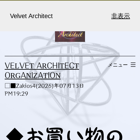
コ
ン
Velvet Architect
非表示
テ
ン
ツ
へ
メニュー
VELVET ARCHITECT
ス
ORGANIZATION
キ
□■Zakios4(2026)年07月13日
ッ
PM19:29
プ
◆お買い物の