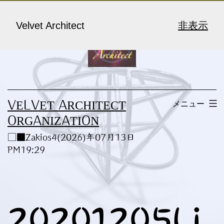
コ
ン
Velvet Architect
非表示
テ
ン
ツ
へ
メニュー
VELVET ARCHITECT
ス
ORGANIZATION
キ
□■Zakios4(2026)年07月13日
ッ
PM19:29
プ
20201205Li