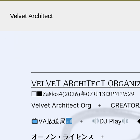
コ
ン
Velvet Architect
テ
ン
ツ
へ
ス
キ
VELVET ARCHITECT ORGANI
ッ
□■Zakios4(2026)年07月13日PM19:29
プ
Velvet Architect Org
CREATO
メ
ニ
VA放送局
DJ Play
メ
ュ
ニ
オープン・ライセンス
ー