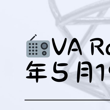
メ
ュ
を
ニ
ー
開
ュ
を
く
ー
開
を
く
VA R
開
く
年５月1