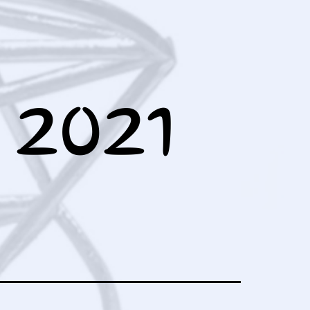
ュ
ー
を
開
く
021