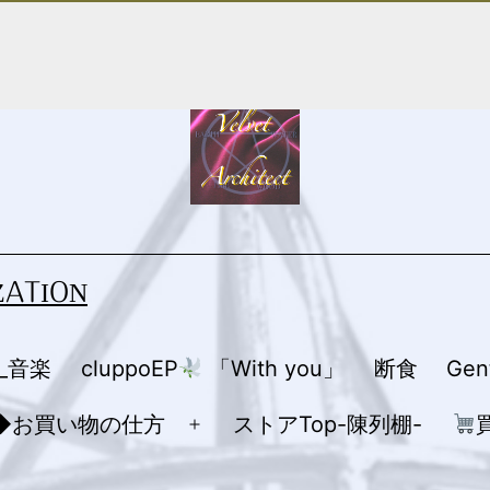
ZATION
R_音楽
cluppoEP
「With you」
断食
Ge
◆お買い物の仕方
ストアTop-陳列棚-
メ
ニ