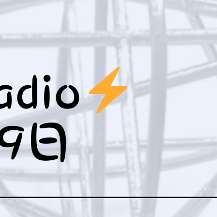
ュ
ー
を
開
く
adio
2
9日