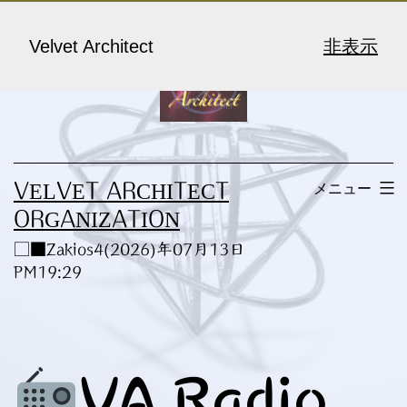
コ
ン
Velvet Architect
非表示
テ
ン
ツ
へ
メニュー
VELVET ARCHITECT
ス
ORGANIZATION
キ
□■Zakios4(2026)年07月13日
ッ
PM19:29
プ
VA Radio