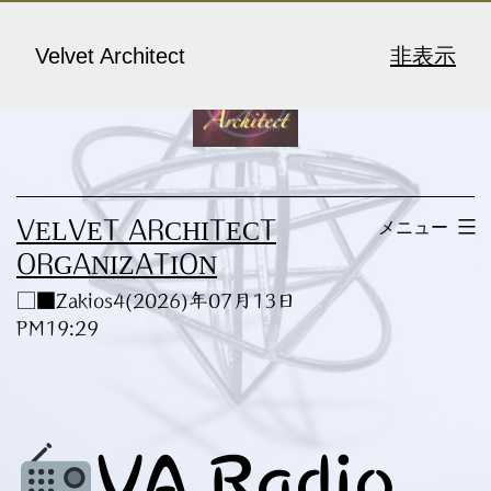
コ
ン
Velvet Architect
非表示
テ
ン
ツ
へ
メニュー
VELVET ARCHITECT
ス
ORGANIZATION
キ
□■Zakios4(2026)年07月13日
ッ
PM19:29
プ
VA Radio