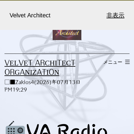
コ
ン
Velvet Architect
非表示
テ
ン
ツ
へ
メニュー
VELVET ARCHITECT
ス
ORGANIZATION
キ
□■Zakios4(2026)年07月13日
ッ
PM19:29
プ
VA Radio