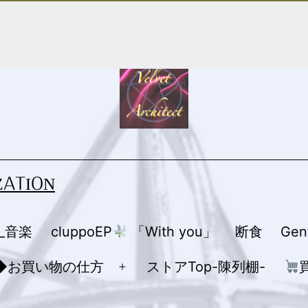
ZATION
R_音楽
cluppoEP
「With you」
断食
Ge
◆お買い物の仕方
ストアTop-陳列棚-
メ
ニ