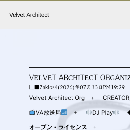
コ
ン
Velvet Architect
テ
ン
ツ
へ
ス
キ
VELVET ARCHITECT ORGANI
ッ
□■Zakios4(2026)年07月13日PM19:29
プ
Velvet Architect Org
CREATO
メ
ニ
VA放送局
DJ Play
メ
ュ
ニ
オープン・ライセンス
ー