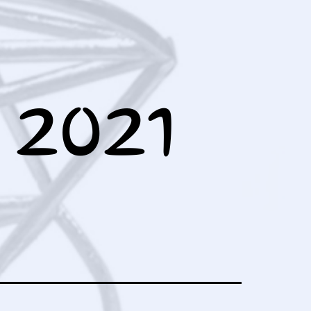
ュ
ー
を
開
く
021