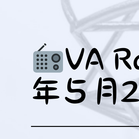
メ
ュ
を
ニ
ー
開
ュ
を
く
ー
開
を
く
VA R
開
く
年５月2