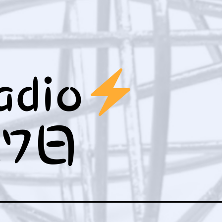
ュ
ー
を
開
く
adio
2
7日