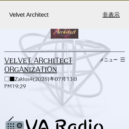
コ
ン
Velvet Architect
非表示
テ
ン
ツ
へ
メニュー
VELVET ARCHITECT
ス
ORGANIZATION
キ
□■Zakios4(2026)年07月13日
ッ
PM19:29
プ
VA Radio