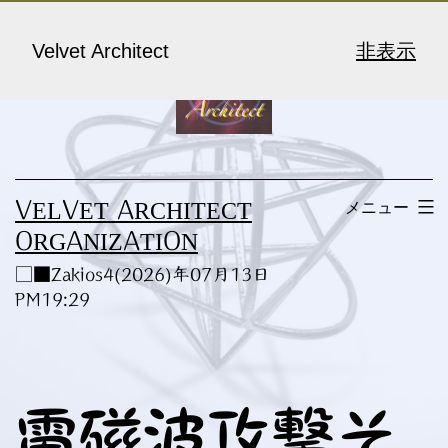
コ
ン
Velvet Architect
非表示
テ
ン
ツ
へ
メニュー
VELVET ARCHITECT
ス
ORGANIZATION
キ
□■Zakios4(2026)年07月13日
ッ
PM19:29
プ
電磁波攻撃そ