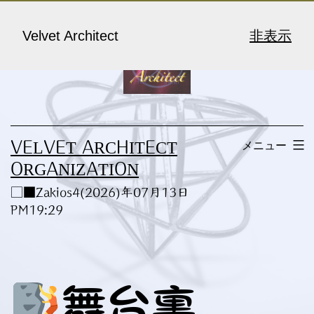
コ
ン
Velvet Architect
非表示
テ
ン
ツ
へ
メニュー
VELVET ARCHITECT
ス
ORGANIZATION
キ
□■Zakios4(2026)年07月13日
ッ
PM19:29
プ
舞台裏