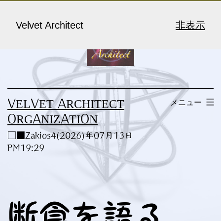
コ
ン
Velvet Architect
非表示
テ
ン
ツ
へ
メニュー
VELVET ARCHITECT
ス
ORGANIZATION
キ
□■Zakios4(2026)年07月13日
ッ
PM19:29
プ
断食を語る