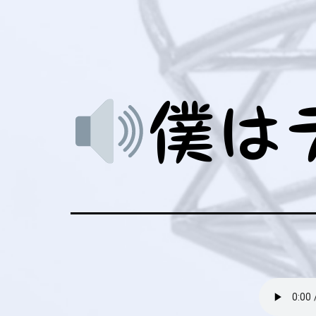
メ
ュ
を
ニ
ー
開
ュ
を
く
ー
開
を
く
僕はテ
開
く