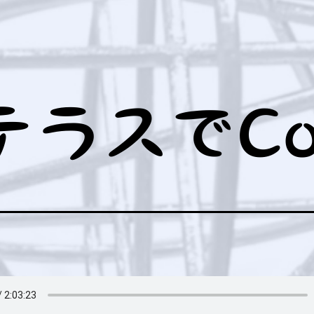
ュ
ー
を
開
く
ラスでCof