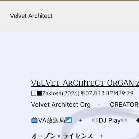
コ
ン
Velvet Architect
テ
ン
ツ
へ
ス
キ
VELVET ARCHITECT ORGANI
ッ
□■Zakios4(2026)年07月13日PM19:29
プ
Velvet Architect Org
CREATO
メ
ニ
VA放送局
DJ Play
メ
ュ
ニ
オープン・ライセンス
ー