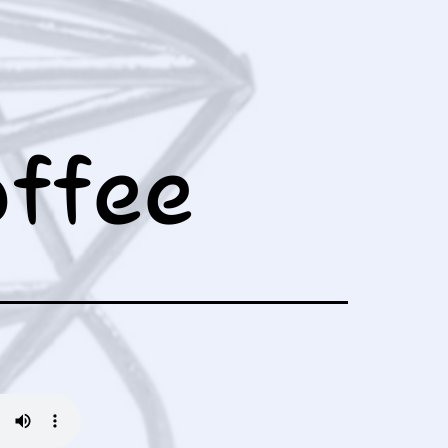
ュ
ー
を
開
く
fee