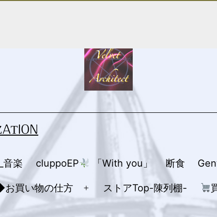
ZATION
R_音楽
cluppoEP
「With you」
断食
Ge
◆お買い物の仕方
ストアTop-陳列棚-
メ
ニ