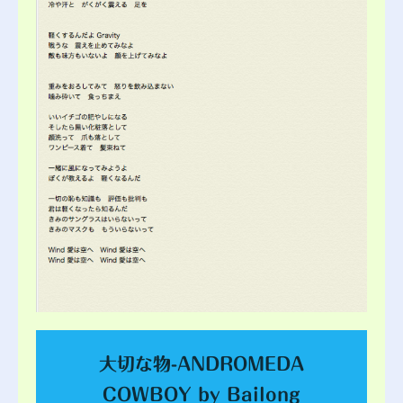
大切な物-ANDROMEDA
COWBOY by Bailong