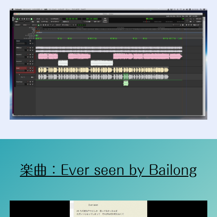
楽曲：Ever seen by Bailong