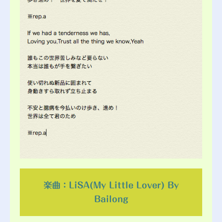
楽曲：LiSA(My Little Lover) By
Bailong