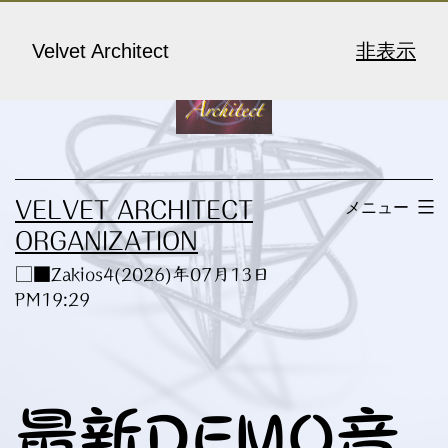
コ
ン
Velvet Architect
非表示
テ
ン
ツ
へ
メニュー
VELVET ARCHITECT
ス
ORGANIZATION
キ
□■Zakios4(2026)年07月13日
ッ
PM19:29
プ
最新DEMO音