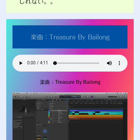
しれない。。
楽曲：Treasure By Bailong
楽曲：Treasure By Bailong